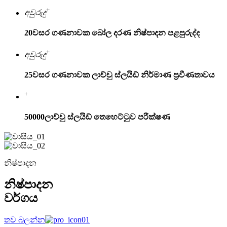
+
අවුරුදු
20
වසර ගණනාවක බෝල දරණ නිෂ්පාදන පළපුරුද්ද
+
අවුරුදු
25
වසර ගණනාවක ලාච්චු ස්ලයිඩ් නිර්මාණ ප්‍රවීණතාවය
+
50000
ලාච්චු ස්ලයිඩ් තෙහෙට්ටුව පරීක්ෂණ
නිෂ්පාදන
නිෂ්පාදන
වර්ගය
තව බලන්න