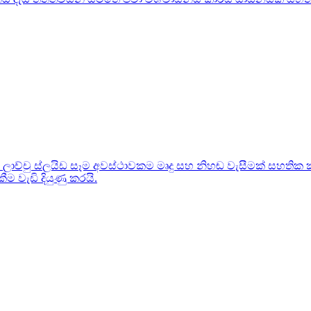
ම ලාච්චු ස්ලයිඩ සෑම අවස්ථාවකම මෘදු සහ නිහඬ වැසීමක් සහතික ක
ීම වැඩි දියුණු කරයි.