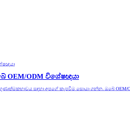
ය: ඔබේ OEM/ODM විශේෂඥයා
මඟ ගුණාත්මකභාවය සඳහා අපගේ කැපවීම සොයා ගන්න. ඔබේ OEM/O