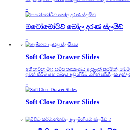
+
ඔටෝමෝටිව් බෝල දරණ ස්ලයිඩ්
+
Soft Close Drawer Slides
අති නවීන මෘදු-සමීප තාක්‍ෂණය ඇතුළත් කරමින්, මෙ
ඉවත් කිරීම සහ ශබ්දය අඩු කිරීම මගින් පරිශීලක අත්දැක
+
Soft Close Drawer Slides
+