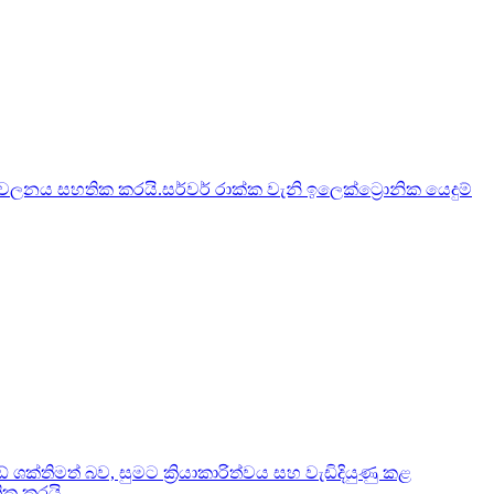
ලනය සහතික කරයි.සර්වර් රාක්ක වැනි ඉලෙක්ට්‍රොනික යෙදුම්
ක්තිමත් බව, සුමට ක්‍රියාකාරිත්වය සහ වැඩිදියුණු කළ
ික කරයි.