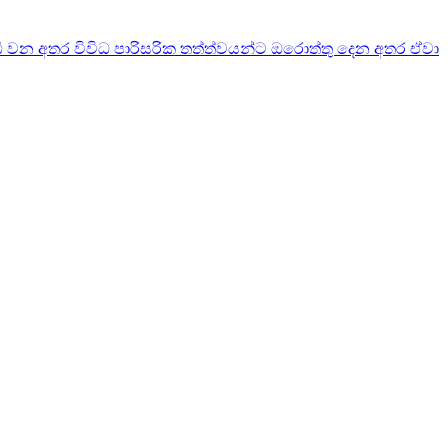
තිරෝධී වන අතර විවිධ පාරිසරික තත්ත්වයන්ට ඔරොත්තු දෙන අතර ඒවා