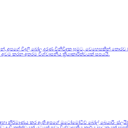
න්, අපගේ විදුලි බෝල දරණ විනිවිදක සුමට, වෙහෙසකින් තොරව ච
ය අවම කරන අතරම විශ්වාසනීය ක්‍රියාකාරිත්වයක් සපයයි.
සඳහා නිර්මාණය කර ඇති අපගේ ඔටෝමෝටිව් බෝල් බෙයාරිං ස්ලයිඩ් ශ
න්ධ දැඩි තත්ත්‍වයන් යටතේ පවා විශ්වාසනීය කාර්ය සාධනයක් සහත