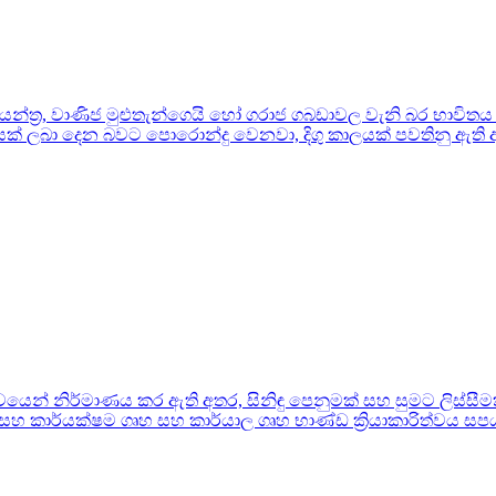
ික යන්ත්‍ර, වාණිජ මුළුතැන්ගෙයි හෝ ගරාජ ගබඩාවල වැනි බර භාවිතය
තයක් ලබා දෙන බවට පොරොන්දු වෙනවා, දිගු කාලයක් පවතිනු ඇත
තාවයෙන් නිර්මාණය කර ඇති අතර, සිනිඳු පෙනුමක් සහ සුමට ලිස්ස
කාර්යක්ෂම ගෘහ සහ කාර්යාල ගෘහ භාණ්ඩ ක්‍රියාකාරිත්වය සපය