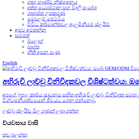
ගෘහ භාණ්ඩ නිෂ්පාදනය
දත්ත මධ්‍යස්ථාන සහ විදුලි සංදේශ
ගෘහස්ත උපකරණ
මෙවලම් පෙට්ටිය
විවිධ කර්මාන්තවල ඇලුමිනියම් ස්ලයිඩ්
අපව අමතන්න
සම්පත්
බ්ලොග්
බාගත
නිති අසන පැණ
English
අභිරුචි ලාච්චු විනිවිදකවල විශිෂ්ටත්ව
අපගේ ඉහළ කාර්ය සාධනය සහිත අභිරුචි ලාච්චු විනිවිදක ස
විශ්වසනීයත්වයෙන් ජීවයට ගෙන එන්නෙමු.
ලාච්චු ස්ලයිඩ මිල ගණන් ලබා ගන්න
ව්යවසාය වාසි
තව බලන්න