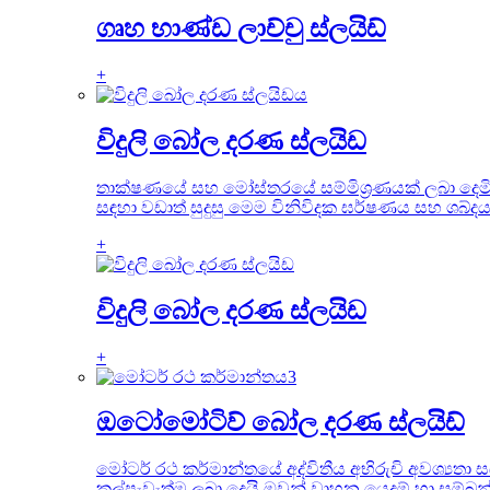
ගෘහ භාණ්ඩ ලාච්චු ස්ලයිඩ්
+
විදුලි බෝල දරණ ස්ලයිඩ
තාක්ෂණයේ සහ මෝස්තරයේ සම්මිශ්‍රණයක් ලබා දෙමි
සඳහා වඩාත් සුදුසු මෙම විනිවිදක ඝර්ෂණය සහ ශබ්ද
+
විදුලි බෝල දරණ ස්ලයිඩ
+
ඔටෝමෝටිව් බෝල දරණ ස්ලයිඩ්
මෝටර් රථ කර්මාන්තයේ අද්විතීය අභිරුචි අවශ්‍යතා 
කල්පැවැත්ම ලබා දෙයි.ඔවුන් වාහන යෙදුම් හා සම්බ