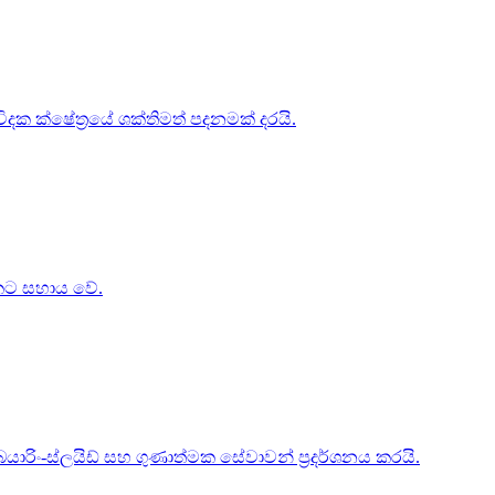
දක ක්ෂේත්‍රයේ ශක්තිමත් පදනමක් දරයි.
මකට සහාය වේ.
ිං-ස්ලයිඩ් සහ ගුණාත්මක සේවාවන් ප්‍රදර්ශනය කරයි.