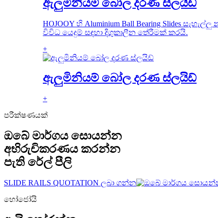
ඇලුමිනියම් බෝල දරණ ස්ලයිඩ්
HOJOOY හි Aluminium Ball Bearing Slides සැහැල්ලු
විවිධ යෙදුම් සඳහා දිගුකාලීන තේරීමක් කරයි.
+
ඇලුමිනියම් බෝල දරණ ස්ලයිඩ්
+
පරීක්ෂණයක්
ඔබේ මාර්ගය සොයන්න
අභිරුචිකරණය කරන්න
පැති රේල් පීලි
SLIDE RAILS QUOTATION ලබා ගන්න
හෝජෝයි