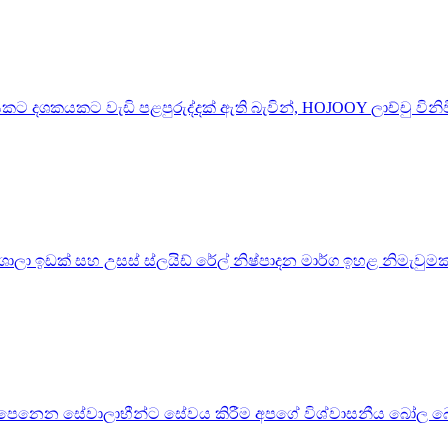
ට දශකයකට වැඩි පළපුරුද්දක් ඇති බැවින්, HOJOOY ලාච්චු විනිවි
තශාලා ඉඩක් සහ උසස් ස්ලයිඩ් රේල් නිෂ්පාදන මාර්ග ඉහළ නිමැවු
 පෙනෙන සේවාලාභීන්ට සේවය කිරීම අපගේ විශ්වාසනීය බෝල බෙයාර