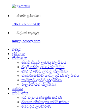
ජංගම දුරකථන
+86 13925333418
විද්යුත් තැපෑල
sally@hojooy.com
ගෙදර
අපි ගැන
නිෂ්පාදන
හෙවි ඩියුටි ලාච්චු ස්ලයිඩය
විදුලි බෝල දරණ ස්ලයිඩය
ගෘහ භාණ්ඩ ලාච්චු ස්ලයිඩය
ඔටෝමෝටිව් බෝල දරණ ස්ලයිඩය
කැබිනට් ලාච්චු ස්ලයිඩය
ඇලුමිනියම් ස්ලයිඩය
සේවය
කර්මාන්ත
බර වැඩ යන්ත්‍රෝපකරණ
වාහන නිෂ්පාදන කර්මාන්තය
වෛද්ය උපකරණ