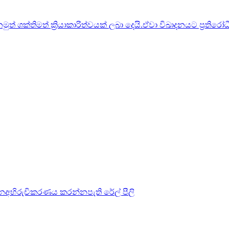
 නමුත් ශක්තිමත් ක්‍රියාකාරිත්වයක් ලබා දෙයි.ඒවා විඛාදනයට ප්‍ර