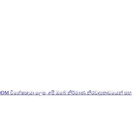
DM විශේෂඥයා ලෙස, අපි ඔබේ නිර්මාණ නිරවද්‍යතාවයෙන් සහ