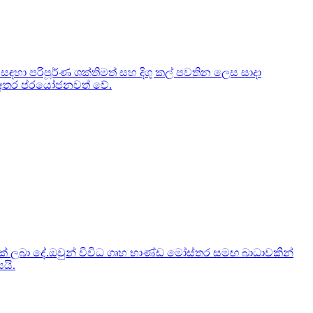
 සඳහා පරිපූර්ණ ශක්තිමත් සහ දිගු කල් පවතින ලෙස සාදා
ි අතර ප්රයෝජනවත් වේ.
ීමක් ලබා දේ.ඔවුන් විවිධ ගෘහ භාණ්ඩ මෝස්තර සමඟ බාධාවකින්
යි.