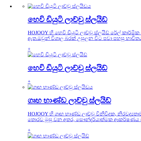
හෙවි ඩියුටි ලාච්චු ස්ලයිඩ්
HOJOOY හි හෙවි ඩියුටි ලාච්චු ස්ලයිඩ් රේල් කාර්ම
ඇත.ඔවුන් විශාල බරක් උසුලන විට පවා පහසු භාවි
+
හෙවි ඩියුටි ලාච්චු ස්ලයිඩ්
+
ගෘහ භාණ්ඩ ලාච්චු ස්ලයිඩ්
HOJOOY හි ගෘහ භාණ්ඩ ලාච්චු විනිවිදක, නිරවද්‍ය
තොරව මුසු වන අතර, සෞන්දර්යාත්මක ආකර්ෂණය සහ 
+