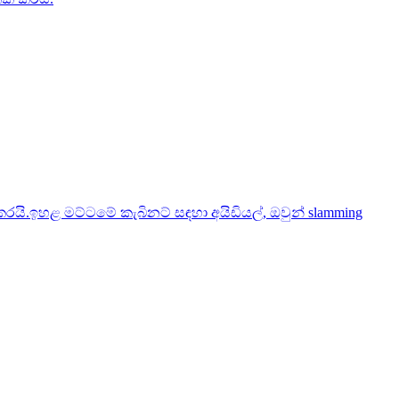
රයි.ඉහළ මට්ටමේ කැබිනට් සඳහා අයිඩියල්, ඔවුන් slamming