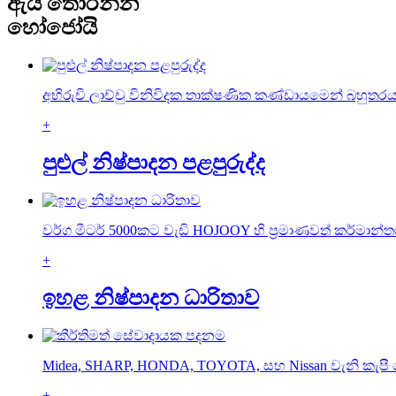
ඇයි තෝරන්න
හෝජෝයි
අභිරුචි ලාච්චු විනිවිදක තාක්ෂණික කණ්ඩායමෙන් බහුතරයක
+
පුළුල් නිෂ්පාදන පළපුරුද්ද
වර්ග මීටර් 5000කට වැඩි HOJOOY හි ප්‍රමාණවත් කර්මාන්
+
ඉහළ නිෂ්පාදන ධාරිතාව
Midea, SHARP, HONDA, TOYOTA, සහ Nissan වැනි කැපී
+